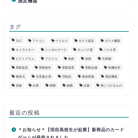
測定機器
タグ
TLC
アイコン
ウイルス
ガラス器具
ガラス機器
キャラクター
シンボルマーク
タンパク質
バイオ系
ピクトグラム
フラスコ
免疫
加熱
天然物
実験器具
実験操作
実験装置
実験設備
有機化学
構造式
注意書き用
消耗品
液体窒素
測定機器
溶媒
白黒
精製
細胞
試薬
身につけるもの
最近の投稿
＊お知らせ＊【現役高校生が起業】新商品のカード
ゲームが発売されました