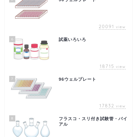
20091
view
6
試薬いろいろ
18715
view
7
96ウェルプレート
17832
view
8
フラスコ・スリ付き試験管・バイ
アル