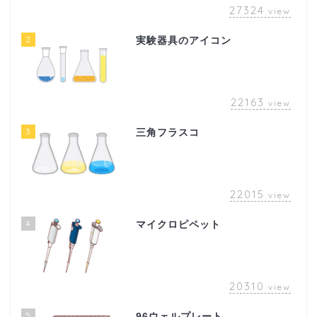
27324
view
2
実験器具のアイコン
22163
view
3
三角フラスコ
22015
view
4
マイクロピペット
20310
view
5
96ウェルプレート