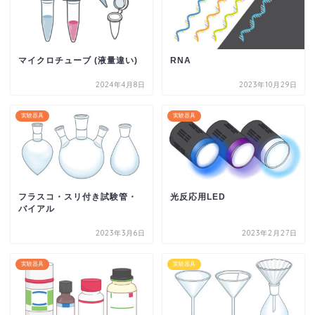
マイクロチューブ (液量違い)
RNA
2024年4月8日
2023年10月29日
実験器具
実験器具
フラスコ・スリ付き試験管・
光反応用LED
バイアル
2023年3月6日
2023年2月27日
実験器具
実験器具