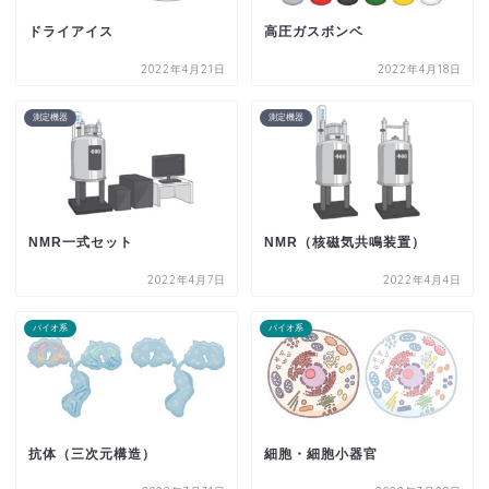
ドライアイス
高圧ガスボンベ
2022年4月21日
2022年4月18日
測定機器
測定機器
NMR一式セット
NMR（核磁気共鳴装置）
2022年4月7日
2022年4月4日
バイオ系
バイオ系
抗体（三次元構造）
細胞・細胞小器官