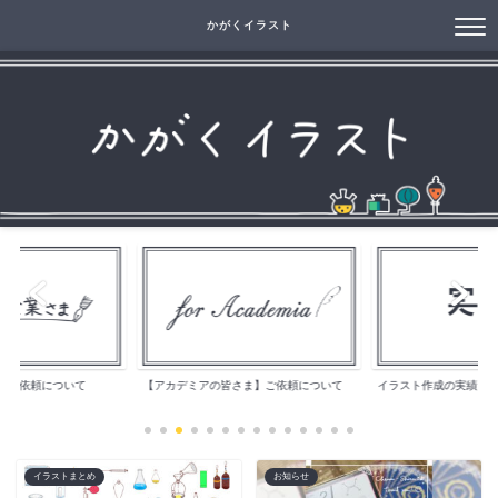
かがくイラスト
】ご依頼について
【アカデミアの皆さま】ご依頼について
イラスト作成の実績
イラストまとめ
お知らせ