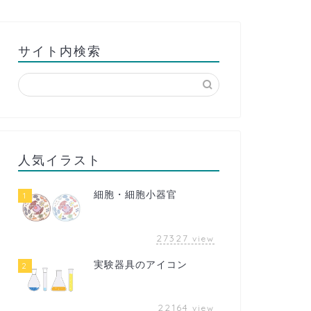
サイト内検索
人気イラスト
細胞・細胞小器官
1
27327
view
実験器具のアイコン
2
22164
view