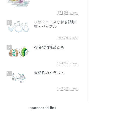
17834
view
フラスコ・スリ付き試験
8
管・バイアル
15675
view
有名な消耗品たち
9
15407
view
天然物のイラスト
10
14725
view
sponsored link