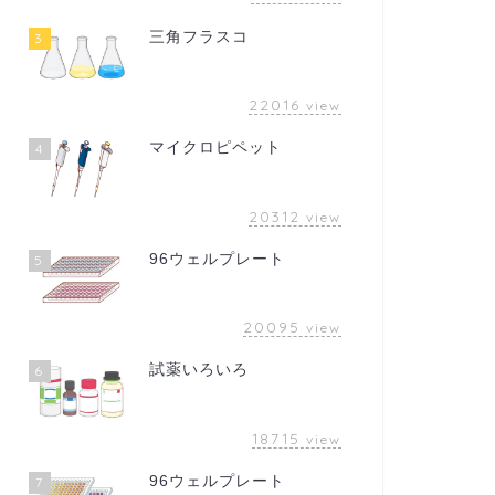
三角フラスコ
3
22016
view
マイクロピペット
4
20312
view
96ウェルプレート
5
20095
view
試薬いろいろ
6
18715
view
96ウェルプレート
7