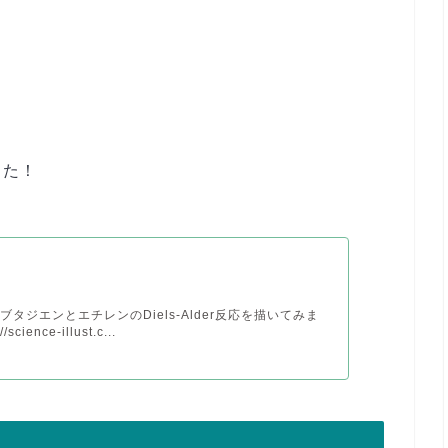
した！
タジエンとエチレンのDiels-Alder反応を描いてみま
science-illust.c...