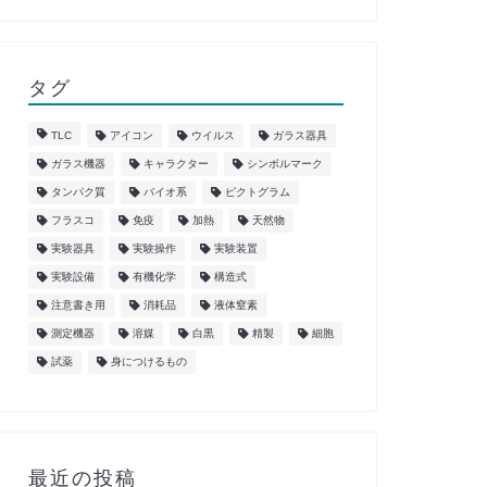
タグ
TLC
アイコン
ウイルス
ガラス器具
ガラス機器
キャラクター
シンボルマーク
タンパク質
バイオ系
ピクトグラム
フラスコ
免疫
加熱
天然物
実験器具
実験操作
実験装置
実験設備
有機化学
構造式
注意書き用
消耗品
液体窒素
測定機器
溶媒
白黒
精製
細胞
試薬
身につけるもの
最近の投稿