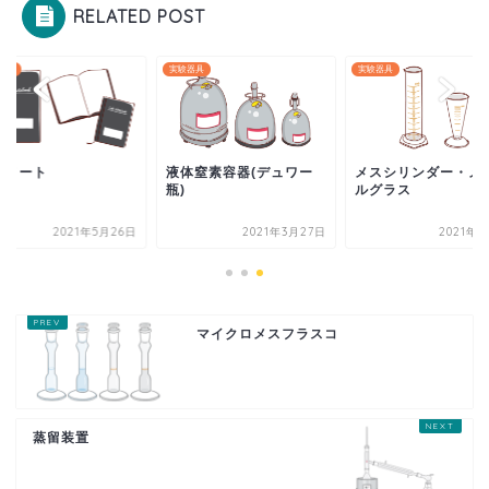
RELATED POST
器具
実験器具
実験器具
験ノート
液体窒素容器(デュワー
メスシリンダー・メ
瓶)
ルグラス
2021年5月26日
2021年3月27日
2021年9
マイクロメスフラスコ
蒸留装置