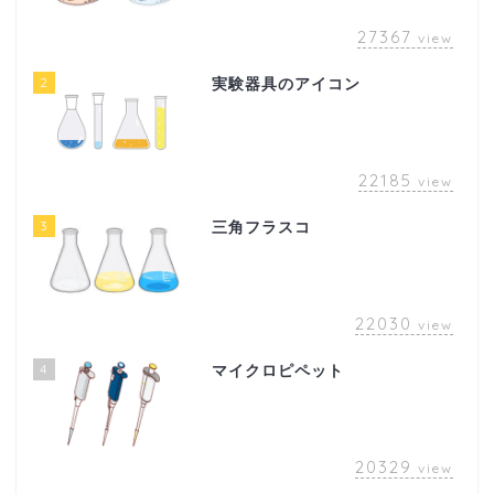
27367
view
2
実験器具のアイコン
22185
view
3
三角フラスコ
22030
view
4
マイクロピペット
20329
view