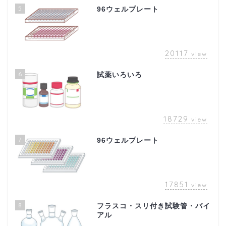
5
96ウェルプレート
20117
view
6
試薬いろいろ
18729
view
7
96ウェルプレート
17851
view
8
フラスコ・スリ付き試験管・バイ
アル