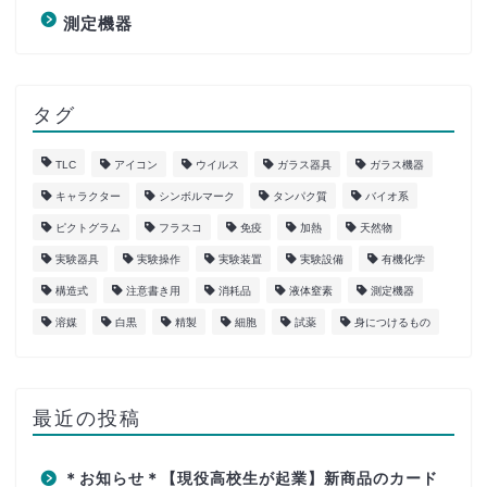
測定機器
タグ
TLC
アイコン
ウイルス
ガラス器具
ガラス機器
キャラクター
シンボルマーク
タンパク質
バイオ系
ピクトグラム
フラスコ
免疫
加熱
天然物
実験器具
実験操作
実験装置
実験設備
有機化学
構造式
注意書き用
消耗品
液体窒素
測定機器
溶媒
白黒
精製
細胞
試薬
身につけるもの
最近の投稿
＊お知らせ＊【現役高校生が起業】新商品のカード