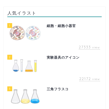
人気イラスト
1
細胞・細胞小器官
27333
view
2
実験器具のアイコン
22172
view
3
三角フラスコ