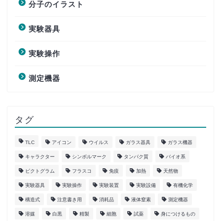
分子のイラスト
実験器具
実験操作
測定機器
タグ
TLC
アイコン
ウイルス
ガラス器具
ガラス機器
キャラクター
シンボルマーク
タンパク質
バイオ系
ピクトグラム
フラスコ
免疫
加熱
天然物
実験器具
実験操作
実験装置
実験設備
有機化学
構造式
注意書き用
消耗品
液体窒素
測定機器
溶媒
白黒
精製
細胞
試薬
身につけるもの