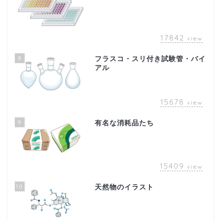
17842
view
8
フラスコ・スリ付き試験管・バイ
アル
15678
view
9
有名な消耗品たち
15409
view
10
天然物のイラスト