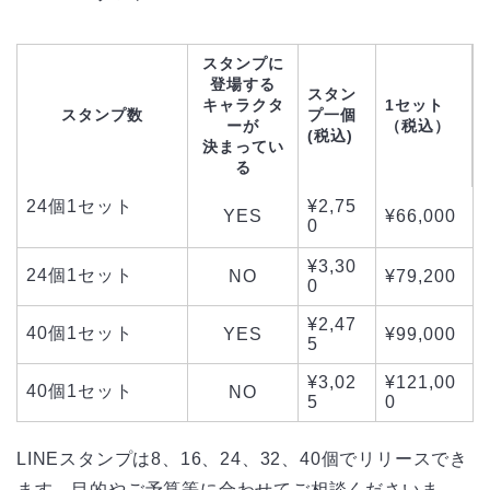
スタンプに
登場する
スタン
キャラクタ
1セット
スタンプ数
プ一個
ーが
（税込）
(税込)
決まってい
る
24個1セット
¥2,75
YES
¥66,000
0
¥3,30
24個1セット
NO
¥79,200
0
¥2,47
40個1セット
YES
¥99,000
5
¥3,02
¥121,00
40個1セット
NO
5
0
LINEスタンプは8、16、24、32、40個でリリースでき
ます。目的やご予算等に合わせてご相談くださいま