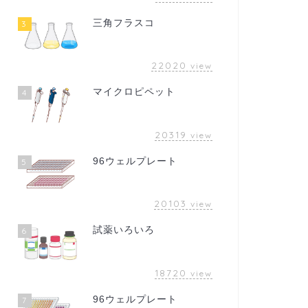
三角フラスコ
3
22020
view
マイクロピペット
4
20319
view
96ウェルプレート
5
20103
view
試薬いろいろ
6
18720
view
96ウェルプレート
7