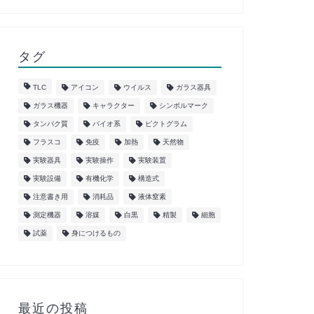
タグ
TLC
アイコン
ウイルス
ガラス器具
ガラス機器
キャラクター
シンボルマーク
タンパク質
バイオ系
ピクトグラム
フラスコ
免疫
加熱
天然物
実験器具
実験操作
実験装置
実験設備
有機化学
構造式
注意書き用
消耗品
液体窒素
測定機器
溶媒
白黒
精製
細胞
試薬
身につけるもの
最近の投稿