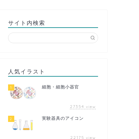
サイト内検索
人気イラスト
細胞・細胞小器官
1
27354
view
実験器具のアイコン
2
22175
view