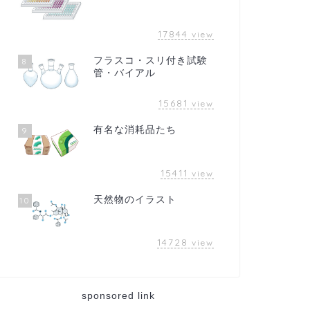
17844
view
フラスコ・スリ付き試験
8
管・バイアル
15681
view
有名な消耗品たち
9
15411
view
天然物のイラスト
10
14728
view
sponsored link