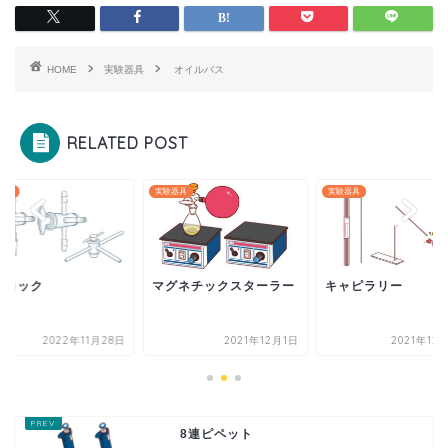
HOME
実験器具
オイルバス
RELATED POST
器具
実験器具
実験器具
方コック
マグネチックスターラー
キャピラリー
2022年11月28日
2021年12月1日
2021年12
8連ピペット