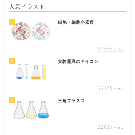
人気イラスト
1
細胞・細胞小器官
27356
view
2
実験器具のアイコン
22175
view
3
三角フラスコ
22021
view