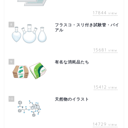
17844
view
8
フラスコ・スリ付き試験管・バイ
アル
15681
view
9
有名な消耗品たち
15412
view
10
天然物のイラスト
14729
view