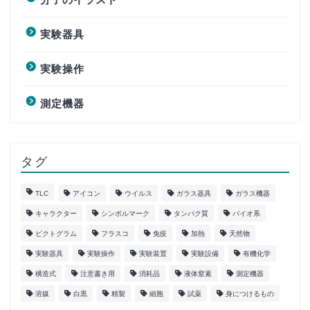
実験器具
実験操作
測定機器
タグ
TLC
アイコン
ウイルス
ガラス器具
ガラス機器
キャラクター
シンボルマーク
タンパク質
バイオ系
ピクトグラム
フラスコ
免疫
加熱
天然物
実験器具
実験操作
実験装置
実験設備
有機化学
構造式
注意書き用
消耗品
液体窒素
測定機器
溶媒
白黒
精製
細胞
試薬
身につけるもの