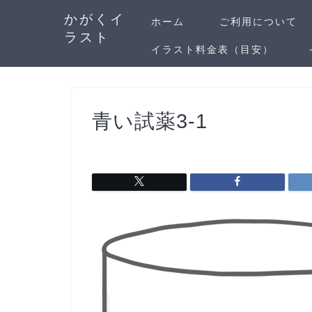
かがくイ
ホーム
ご利用について
ラスト
イラスト料金表（目安）
青い試薬3-1