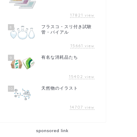
17821
view
フラスコ・スリ付き試験
8
管・バイアル
15661
view
有名な消耗品たち
9
15402
view
天然物のイラスト
10
14707
view
sponsored link