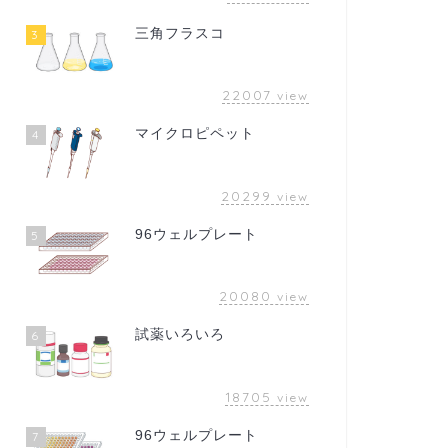
三角フラスコ
3
22007
view
マイクロピペット
4
20299
view
96ウェルプレート
5
20080
view
試薬いろいろ
6
18705
view
96ウェルプレート
7