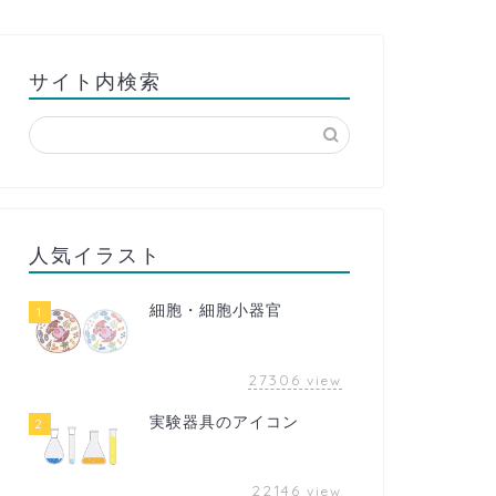
サイト内検索
人気イラスト
細胞・細胞小器官
1
27306
view
実験器具のアイコン
2
22146
view