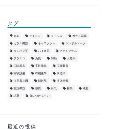
タグ
TLC
アイコン
ウイルス
ガラス器具
ガラス機器
キャラクター
シンボルマーク
タンパク質
バイオ系
ピクトグラム
フラスコ
免疫
加熱
天然物
実験器具
実験操作
実験装置
実験設備
有機化学
構造式
注意書き用
消耗品
液体窒素
測定機器
溶媒
白黒
精製
細胞
試薬
身につけるもの
最近の投稿